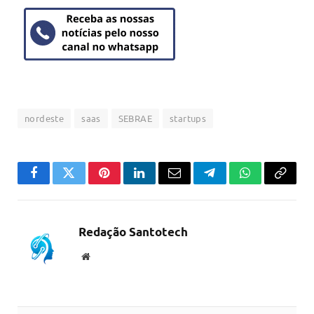
nordeste
saas
SEBRAE
startups
Facebook
Twitter
Pinterest
LinkedIn
Email
Telegram
WhatsApp
Copiar
link
Redação Santotech
Website