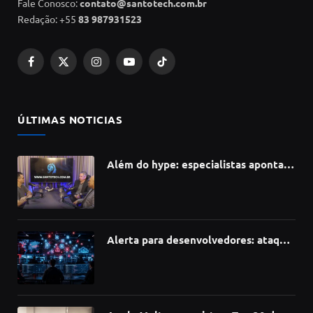
Fale Conosco:
contato@santotech.com.br
Redação: +55
83 987931523
Facebook
X
Instagram
YouTube
TikTok
(Twitter)
ÚLTIMAS NOTICIAS
Além do hype: especialistas apontam
como a Inteligência Artificial está
redefinindo carreiras, educação e
inovação
Alerta para desenvolvedores: ataque
à cadeia de suprimentos do npm
compromete mais de 430 bibliotecas
de software