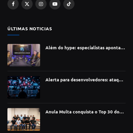
Facebook
X
Instagram
YouTube
TikTok
(Twitter)
ÚLTIMAS NOTICIAS
Além do hype: especialistas apontam
como a Inteligência Artificial está
redefinindo carreiras, educação e
inovação
Alerta para desenvolvedores: ataque
à cadeia de suprimentos do npm
compromete mais de 430 bibliotecas
de software
Anula Multa conquista o Top 30 do
Prêmio Sebrae Startups 2026