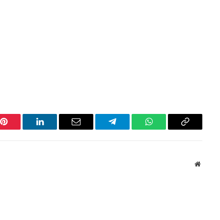
Pinterest
LinkedIn
Email
Telegram
WhatsApp
Copiar
link
Websit