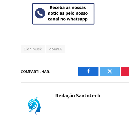
Elon Musk
openIA
COMPARTILHAR.
Facebook
Twitter
Redação Santotech