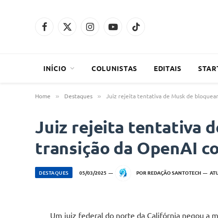
Facebook
X
Instagram
YouTube
TikTok
(Twitter)
INÍCIO
COLUNISTAS
EDITAIS
STAR
Home
Destaques
Juiz rejeita tentativa de Musk de bloquear
»
»
Juiz rejeita tentativa 
transição da OpenAI co
DESTAQUES
05/03/2025
POR
REDAÇÃO SANTOTECH
AT
Um juiz federal do norte da Califórnia negou a 