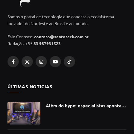
Somos o portal de tecnologia que conecta o ecossistema
inovador do Nordeste ao Brasil e ao mundo.
Fale Conosco:
contato@santotech.com.br
Redação: +55
83 987931523
Facebook
X
Instagram
YouTube
TikTok
(Twitter)
ÚLTIMAS NOTICIAS
Além do hype: especialistas apontam
como a Inteligência Artificial está
redefinindo carreiras, educação e
inovação