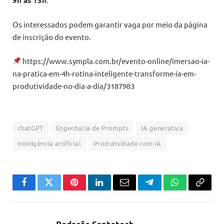
Os interessados podem garantir vaga por meio da página
de inscrição do evento.
https://www.sympla.com.br/evento-online/imersao-ia-
na-pratica-em-4h-rotina-inteligente-transforme-ia-em-
produtividade-no-dia-a-dia/3187983
chatGPT
Engenharia de Prompts
IA generativa
inteligência artificial
Produtividade com IA
Facebook
Twitter
Pinterest
LinkedIn
Email
Telegram
WhatsApp
Copiar
link