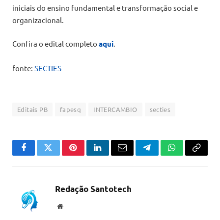
iniciais do ensino fundamental e transformação social e
organizacional.
Confira o edital completo
aqui
.
fonte:
SECTIES
Editais PB
fapesq
INTERCAMBIO
secties
Facebook
Twitter
Pinterest
LinkedIn
Email
Telegram
WhatsApp
Copiar
link
Redação Santotech
Website