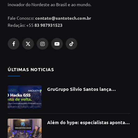
inovador do Nordeste ao Brasil e ao mundo.
Fale Conosco:
contato@santotech.com.br
Redação: +55
83 987931523
Facebook
X
Instagram
YouTube
TikTok
(Twitter)
ÚLTIMAS NOTICIAS
GruGrupo Silvio Santos lança
hackathon e desafia talentos a criar
soluções com IA, dados e tecnologia
Além do hype: especialistas apontam
como a Inteligência Artificial está
redefinindo carreiras, educação e