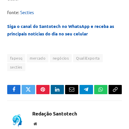
fonte:
Secties
Siga o canal do Santotech no WhatsApp e receba as
principais notícias do dia no seu celular
fapesq
mercado
negócios
QualiExporta
secties
Facebook
Twitter
Pinterest
LinkedIn
Email
Telegram
WhatsApp
Copiar
link
Redação Santotech
Website