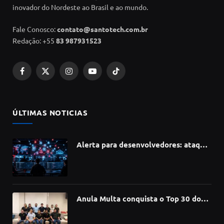
inovador do Nordeste ao Brasil e ao mundo.
Fale Conosco:
contato@santotech.com.br
Redação: +55
83 987931523
Facebook
X
Instagram
YouTube
TikTok
(Twitter)
ÚLTIMAS NOTICIAS
Alerta para desenvolvedores: ataque
à cadeia de suprimentos do npm
compromete mais de 430 bibliotecas
de software
Anula Multa conquista o Top 30 do
Prêmio Sebrae Startups 2026