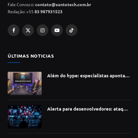
Fale Conosco:
contato@santotech.com.br
Redação: +55
83 987931523
Facebook
X
Instagram
YouTube
TikTok
(Twitter)
ÚLTIMAS NOTICIAS
Além do hype: especialistas apontam
como a Inteligência Artificial está
redefinindo carreiras, educação e
inovação
Alerta para desenvolvedores: ataque
à cadeia de suprimentos do npm
compromete mais de 430 bibliotecas
de software