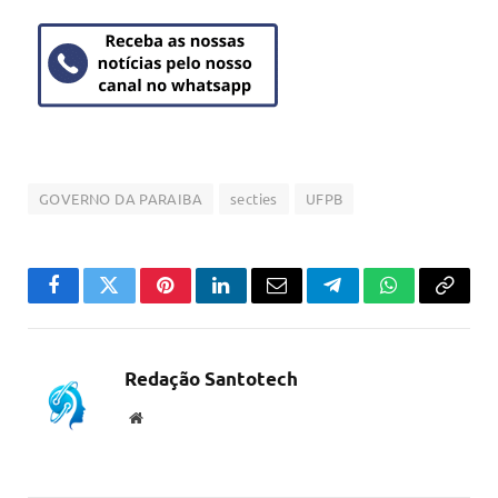
GOVERNO DA PARAIBA
secties
UFPB
Facebook
Twitter
Pinterest
LinkedIn
Email
Telegram
WhatsApp
Copiar
link
Redação Santotech
Website