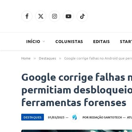
Facebook
X
Instagram
YouTube
TikTok
(Twitter)
INÍCIO
COLUNISTAS
EDITAIS
STAR
Home
Destaques
Google corrige falhas no Android que pe
»
»
Google corrige falhas 
permitiam desbloqueio
ferramentas forenses
DESTAQUES
01/03/2025
POR
REDAÇÃO SANTOTECH
AT