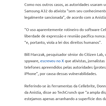
Como nos outros casos, as autoridades usaram um
Samsung A32 do ativista “sem seu conhecimento
legalmente sancionada”, de acordo com a Anist
“O uso aparentemente rotineiro do software Cell
liberdade de expressão e reunião pacífica nunca 
“e, portanto, viola a lei dos direitos humanos”.
Bill Marczak, pesquisador sênior do Citizen Lab, 
spyware,
escreveu no X
que ativistas, jornalist
telefones apreendidos pelas autoridades (protes
iPhone”, por causa dessas vulnerabilidades.
Referindo-se às ferramentas da Cellebrite, Donn
da Anistia, disse ao TechCrunch que “a ampla d
estejamos apenas arranhando a superfície dos da