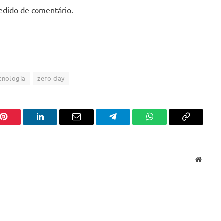
dido de comentário.
cnologia
zero-day
Pinterest
LinkedIn
Email
Telegram
WhatsApp
Copiar
link
Websit