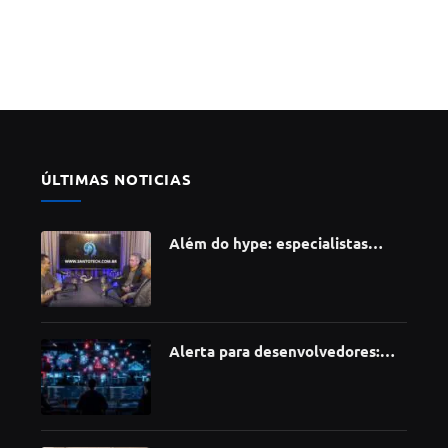
ÚLTIMAS NOTICIAS
Além do hype: especialistas
apontam como a Inteligência
Artificial está redefinindo
carreiras, educação e inovação
Alerta para desenvolvedores:
ataque à cadeia de suprimentos
do npm compromete mais de 430
bibliotecas de software