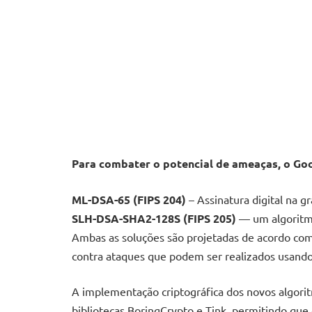
Para combater o potencial de ameaças, o Go
ML-DSA-65 (FIPS 204)
– Assinatura digital na g
SLH-DSA-SHA2-128S (FIPS 205)
— um algoritmo
Ambas as soluções são projetadas de acordo co
contra ataques que podem ser realizados usand
A implementação criptográfica dos novos algori
bibliotecas BoringCrypto e Tink, permitindo que 