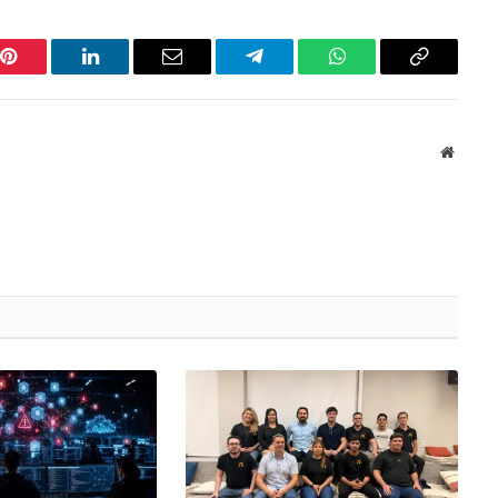
Pinterest
LinkedIn
Email
Telegram
WhatsApp
Copiar
link
Websit