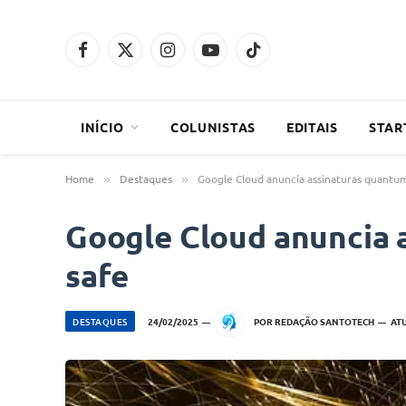
Facebook
X
Instagram
YouTube
TikTok
(Twitter)
INÍCIO
COLUNISTAS
EDITAIS
STAR
Home
Destaques
Google Cloud anuncia assinaturas quantu
»
»
Google Cloud anuncia 
safe
DESTAQUES
24/02/2025
POR
REDAÇÃO SANTOTECH
AT