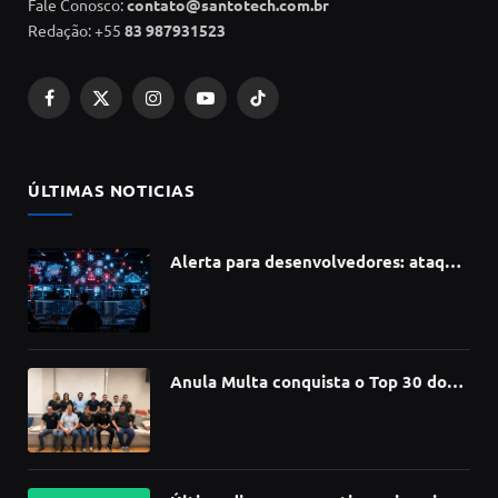
Fale Conosco:
contato@santotech.com.br
Redação: +55
83 987931523
Facebook
X
Instagram
YouTube
TikTok
(Twitter)
ÚLTIMAS NOTICIAS
Alerta para desenvolvedores: ataque
à cadeia de suprimentos do npm
compromete mais de 430 bibliotecas
de software
Anula Multa conquista o Top 30 do
Prêmio Sebrae Startups 2026