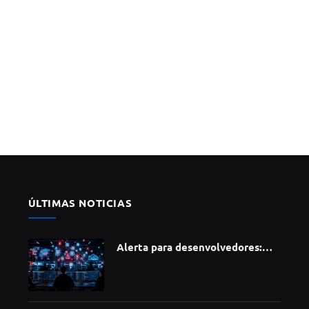
ÚLTIMAS NOTICIAS
Alerta para desenvolvedores:
ataque à cadeia de suprimentos
do npm compromete mais de 430
bibliotecas de software