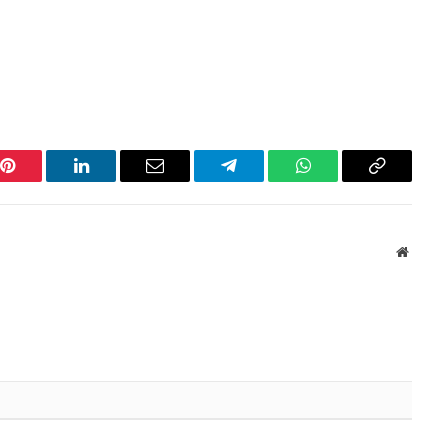
Pinterest
LinkedIn
Email
Telegram
WhatsApp
Copiar
link
Websit