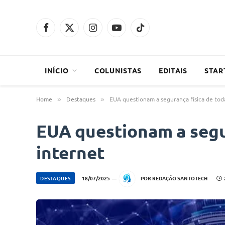
Facebook
X
Instagram
YouTube
TikTok
(Twitter)
INÍCIO
COLUNISTAS
EDITAIS
STAR
Home
Destaques
EUA questionam a segurança física de tod
»
»
EUA questionam a segur
internet
DESTAQUES
18/07/2025
POR
REDAÇÃO SANTOTECH