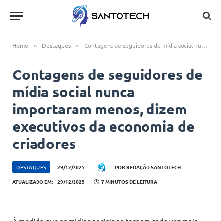
Home
Destaques
Contagens de seguidores de mídia social nunca importaram menos, dizem executivos da economia de criadores
»
»
Contagens de seguidores de
mídia social nunca
importaram menos, dizem
executivos da economia de
criadores
DESTAQUES
29/12/2025
POR
REDAÇÃO SANTOTECH
ATUALIZADO EM:
29/12/2025
7 MINUTOS DE LEITURA
À medida que as mídias sociais se tornam cada vez mais