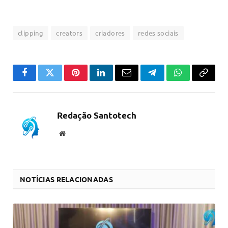
clipping
creators
criadores
redes sociais
Facebook
Twitter
Pinterest
LinkedIn
Email
Telegram
WhatsApp
Copiar
link
Redação Santotech
Website
NOTÍCIAS RELACIONADAS