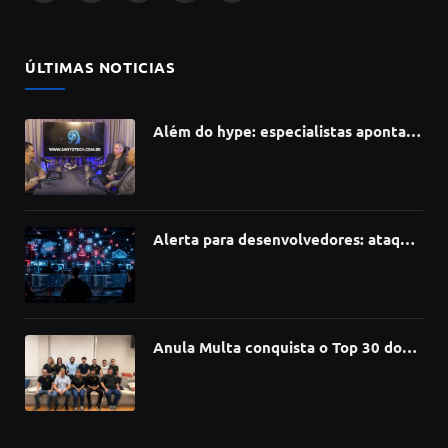
(Twitter)
ÚLTIMAS NOTICIAS
Além do hype: especialistas apontam
como a Inteligência Artificial está
redefinindo carreiras, educação e
inovação
Alerta para desenvolvedores: ataque
à cadeia de suprimentos do npm
compromete mais de 430 bibliotecas
de software
Anula Multa conquista o Top 30 do
Prêmio Sebrae Startups 2026