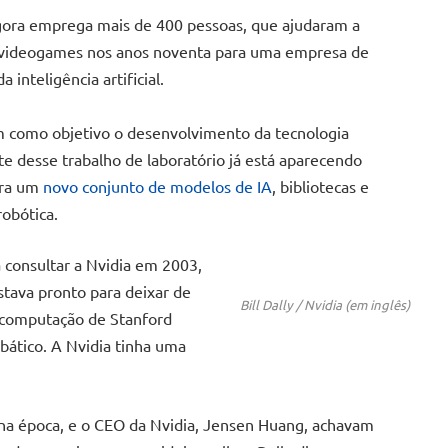
gora emprega mais de 400 pessoas, que ajudaram a
videogames nos anos noventa para uma empresa de
inteligência artificial.
m como objetivo o desenvolvimento da tecnologia
rte desse trabalho de laboratório já está aparecendo
ira um
novo conjunto de modelos de IA
, bibliotecas e
robótica.
a consultar a Nvidia em 2003,
tava pronto para deixar de
Bill Dally / Nvidia (em inglês)
 computação de Stanford
abático. A Nvidia tinha uma
sa na época, e o CEO da Nvidia, Jensen Huang, achavam