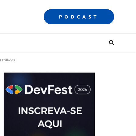
PODCAST
 trilhões