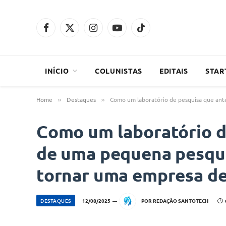
Facebook
X
Instagram
YouTube
TikTok
(Twitter)
INÍCIO
COLUNISTAS
EDITAIS
STAR
Home
Destaques
Como um laboratório de pesquisa que ante
»
»
Como um laboratório d
de uma pequena pesquis
tornar uma empresa de 
DESTAQUES
12/08/2025
POR
REDAÇÃO SANTOTECH