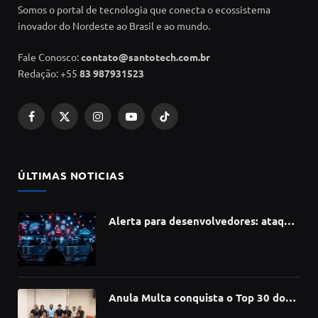
Somos o portal de tecnologia que conecta o ecossistema
inovador do Nordeste ao Brasil e ao mundo.
Fale Conosco:
contato@santotech.com.br
Redação: +55
83 987931523
Facebook
X
Instagram
YouTube
TikTok
(Twitter)
ÚLTIMAS NOTICIAS
Alerta para desenvolvedores: ataque
à cadeia de suprimentos do npm
compromete mais de 430 bibliotecas
de software
Anula Multa conquista o Top 30 do
Prêmio Sebrae Startups 2026