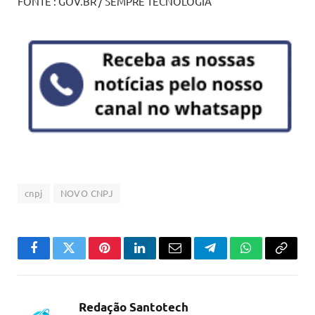
FONTE : GOV.BR / SEMPRE TECNOLOGIA
cnpj
NOVO CNPJ
Facebook
Twitter
Pinterest
LinkedIn
Email
Telegram
WhatsApp
Copiar
link
Redação Santotech