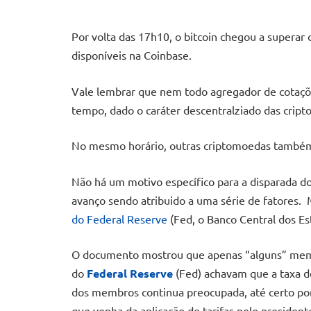
Por volta das 17h10, o bitcoin chegou a superar
disponíveis na Coinbase.
Vale lembrar que nem todo agregador de cotaç
tempo, dado o caráter descentralziado das crip
No mesmo horário, outras criptomoedas também
Não há um motivo específico para a disparada d
avanço sendo atribuido a uma série de fatores. M
do Federal Reserve
(Fed, o Banco Central dos Es
O documento mostrou que apenas “alguns” memb
do
Federal Reserve
(Fed) achavam que a taxa de
dos membros continua preocupada, até certo pon
que venha da aplicação de tarifas pelo presiden