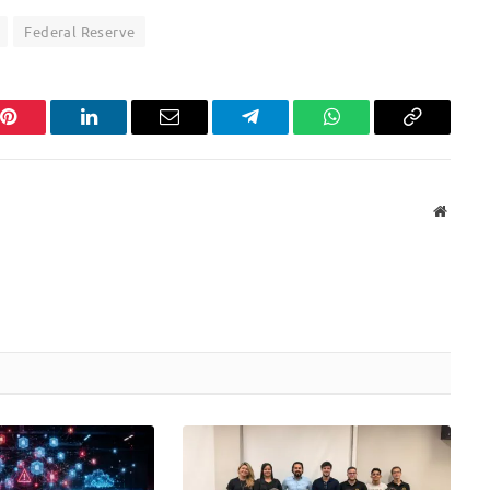
Federal Reserve
Pinterest
LinkedIn
Email
Telegram
WhatsApp
Copiar
link
Websit