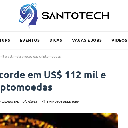
TUPS
EVENTOS
DICAS
VAGAS E JOBS
VÍDEOS
mil e estimula preços das criptomoedas
ecorde em US$ 112 mil e
riptomoedas
UALIZADO EM:
10/07/2025
2 MINUTOS DE LEITURA