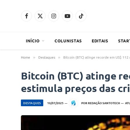
Facebook
X
Instagram
YouTube
TikTok
(Twitter)
INÍCIO
COLUNISTAS
EDITAIS
STAR
Home
Destaques
Bitcoin (BTC) atinge recorde em US$ 112 
»
»
Bitcoin (BTC) atinge r
estimula preços das c
DESTAQUES
10/07/2025
POR
REDAÇÃO SANTOTECH
AT